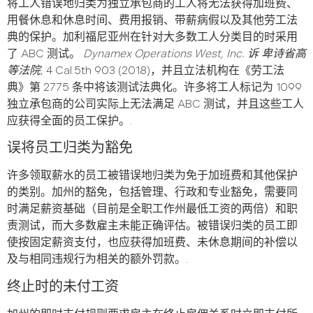
将工人错误地归类为独立承包商的工人将无法获得加班费、
用餐休息和休息时间、费用报销、带薪病假以及其他劳工法
典的保护。加利福尼亚州在针对大多数工人分类目的时采用
了 ABC 测试。
Dynamex Operations West, Inc. 诉 卑诗省高
等法院
, 4 Cal.5th 903 (2018)，并且立法机构在《劳工法
典》第 2775 条中将该测试法典化。许多将工人标记为 1099
独立承包商的公司实际上无法满足 ABC 测试，并且这些工人
应获得全面的员工保护。.
误将员工归类为豁免
许多领取薪水的员工被错误地归类为免于加班费和其他保护
的类别。加州的豁免，包括管理、行政和专业豁免，需要同
时满足薪资基础（目前是全职工作州最低工资的两倍）和职
责测试，而大多数雇主未能正确评估。被错误归类的员工即
使按固定薪资支付，也应获得加班费、未休息期间的补偿以
及与相同违规行为相关的额外罚款。.
终止时的未付工资