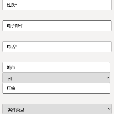
姓
*
电
子
邮
件
*
电
话
*
地
址
*
案
件
类