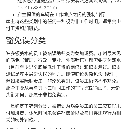
班状态
门迪奥拉诉 CPS 保安解决方案公司案.
, ，60
Cal.4th 833 (2015))
雇主提供的车辆在工作地点之间的强制出行
雇主将这些类别中的任何一种视为非工作时间，通常会少
付工资和加班费。.
豁免误分类
许多领薪水的员工被错误地归类为免加班费。加州最常见
的豁免（管理、行政、专业、外部销售）都需要支付薪水
（目前至少是全职最低州工资的两倍）和职责测试。职责
测试是雇主最常失误的地方。即使职位头衔包含“经理”，
但如果实际职责属于非豁免类别，该员工仍然不能豁免。
那些主要从事与其下属相同工作的“主管”或“领班”，无论
头衔如何，都属于非豁免类别。.
一旦确定了错划分类，被错划为豁免员工的员工应获得未
付加班费、休息时间未获得补偿金以及与同类违规行为相
关的额外罚款。.