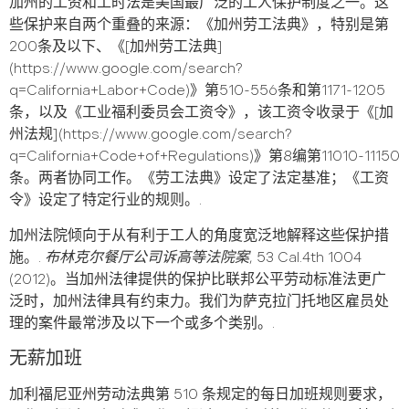
加州的工资和工时法是美国最广泛的工人保护制度之一。这
些保护来自两个重叠的来源：《加州劳工法典》，特别是第
200条及以下、《[加州劳工法典]
(https://www.google.com/search?
q=California+Labor+Code)》第510-556条和第1171-1205
条，以及《工业福利委员会工资令》，该工资令收录于《[加
州法规](https://www.google.com/search?
q=California+Code+of+Regulations)》第8编第11010-11150
条。两者协同工作。《劳工法典》设定了法定基准；《工资
令》设定了特定行业的规则。.
加州法院倾向于从有利于工人的角度宽泛地解释这些保护措
施。.
布林克尔餐厅公司诉高等法院案
, 53 Cal.4th 1004
(2012)。当加州法律提供的保护比联邦公平劳动标准法更广
泛时，加州法律具有约束力。我们为萨克拉门托地区雇员处
理的案件最常涉及以下一个或多个类别。.
无薪加班
加利福尼亚州劳动法典第 510 条规定的每日加班规则要求，