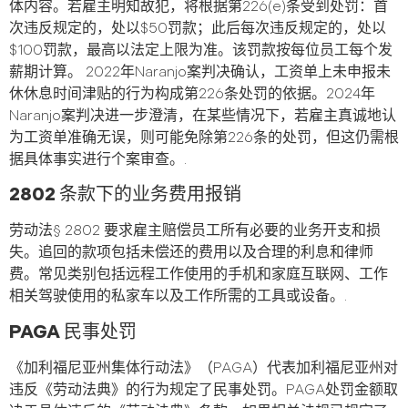
体内容。若雇主明知故犯，将根据第226(e)条受到处罚：首
次违反规定的，处以$50罚款；此后每次违反规定的，处以
$100罚款，最高以法定上限为准。该罚款按每位员工每个发
薪期计算。 2022年Naranjo案判决确认，工资单上未申报未
休休息时间津贴的行为构成第226条处罚的依据。2024年
Naranjo案判决进一步澄清，在某些情况下，若雇主真诚地认
为工资单准确无误，则可能免除第226条的处罚，但这仍需根
据具体事实进行个案审查。.
2802 条款下的业务费用报销
劳动法§ 2802 要求雇主赔偿员工所有必要的业务开支和损
失。追回的款项包括未偿还的费用以及合理的利息和律师
费。常见类别包括远程工作使用的手机和家庭互联网、工作
相关驾驶使用的私家车以及工作所需的工具或设备。.
PAGA 民事处罚
《加利福尼亚州集体行动法》（PAGA）代表加利福尼亚州对
违反《劳动法典》的行为规定了民事处罚。PAGA处罚金额取