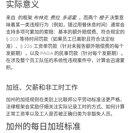
实际意义
来自...的框架
布林克
,
费拉
,
多诺霍
, ，而两个
橙子
决策意
味着某一类违规行为（例如，错过用餐休息时间）通常会
支持多项可累加的索赔：基本的额外赔偿费、符合规定的
§ 203 等待时间罚款（如果员工已离职且符合法定标
准）、§ 226 工资单罚款（针对未报告额外赔偿费的每个
发薪期），以及 PAGA 的民事罚款（针对每个发薪期）。
在涉及整个员工队伍的系统性违规案件中，计算会迅速累
积。.
加班、欠薪和非工时工作
加州的加班规则在类别上比联邦公平劳动标准法更严格，
法律框架会奖励仔细关注实际记录工时的方式、如何计算
正常工资率以及工人是否被正确归类为非豁免人员。.
加州的每日加班标准