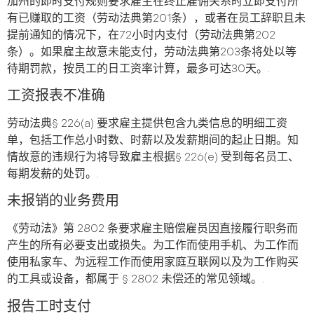
加州的即时支付规则要求雇主在终止雇佣关系时立即支付所
有已赚取的工资（劳动法典第201条），或者在员工辞职且未
提前通知的情况下，在72小时内支付（劳动法典第202
条）。如果雇主故意未能支付，劳动法典第203条将处以等
待期罚款，按员工的日工资率计算，最多可达30天。.
工资报表不准确
劳动法典§ 226(a) 要求雇主提供包含九类信息的明细工资
单，包括工作总小时数、时薪以及发薪期间的起止日期。知
情故意的违规行为将导致雇主根据§ 226(e) 受到每名员工、
每期发薪的处罚。.
未报销的业务费用
《劳动法》第 2802 条要求雇主赔偿雇员因直接履行职务而
产生的所有必要支出或损失。为工作而使用手机、为工作而
使用私家车、为远程工作而使用家庭互联网以及为工作购买
的工具或设备，都属于 § 2802 未偿还的常见领域。.
报告工时支付