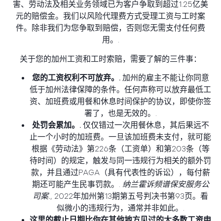
害、劳动法及相关业务领域已为客户争取到超过1.25亿美
元的赔偿金。我们以风险代理费方式受理工资与工时案
件。除非我们为您争取到赔偿，否则您无需支付任何费
用。.
关于您的加州工资和工时索赔，需要了解的三件事：
您的工资权利不可放弃。.
加州的雇主不能让你同意
低于加州法律保障的条件。任何声称可以放弃最低工
资、加班费或用餐和休息时间保护的协议，即使你签
署了，也是无效的。.
处罚会累加。.
仅仅错过一次用餐休息，其后果远不
止一个小时的加班费。一旦该加班费未支付，就可能
根据《劳动法》第226条（工资单）和第203条（等
待时间）的规定，触发与同一违规行为相关的额外罚
款，并且通过PAGA（具有代表性的诉讼），每付薪
期还可能产生民事罚款。.
纳兰霍诉频谱保安服务公
司案.
, 2022年加州第13期第五号判决书第93页。看
似微小的违规行为，通常并非如此。.
这里的截止日期比你在其他地方见过的大多数工资申