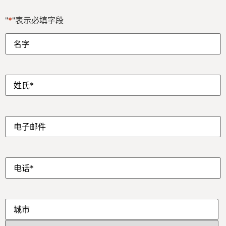
"
*
"表示必填字段
名
字
*
姓
*
电
子
邮
件
*
电
话
*
地
址
*