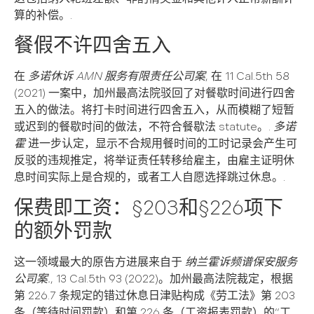
算的补偿。.
餐假不许四舍五入
在
多诺休诉 AMN 服务有限责任公司案
, 在 11 Cal.5th 58
(2021) 一案中，加州最高法院驳回了对餐歇时间进行四舍
五入的做法。将打卡时间进行四舍五入，从而模糊了短暂
或迟到的餐歇时间的做法，不符合餐歇法 statute。.
多诺
霍
进一步认定，显示不合规用餐时间的工时记录会产生可
反驳的违规推定，将举证责任转移给雇主，由雇主证明休
息时间实际上是合规的，或者工人自愿选择跳过休息。.
保费即工资：§203和§226项下
的额外罚款
这一领域最大的原告方进展来自于
纳兰霍诉频谱保安服务
公司案.
, 13 Cal.5th 93 (2022)。加州最高法院裁定，根据
第 226.7 条规定的错过休息日津贴构成《劳工法》第 203
条（等待时间罚款）和第 226 条（工资报表罚款）的“工