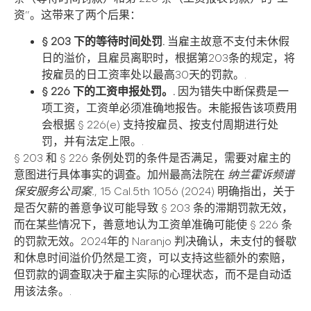
资”。这带来了两个后果：
§ 203 下的等待时间处罚.
当雇主故意不支付未休假
日的溢价，且雇员离职时，根据第203条的规定，将
按雇员的日工资率处以最高30天的罚款。.
§ 226 下的工资申报处罚。.
因为错失中断保费是一
项工资，工资单必须准确地报告。未能报告该项费用
会根据 § 226(e) 支持按雇员、按支付周期进行处
罚，并有法定上限。.
§ 203 和 § 226 条例处罚的条件是否满足，需要对雇主的
意图进行具体事实的调查。加州最高法院在
纳兰霍诉频谱
保安服务公司案.
, 15 Cal.5th 1056 (2024) 明确指出，关于
是否欠薪的善意争议可能导致 § 203 条的滞期罚款无效，
而在某些情况下，善意地认为工资单准确可能使 § 226 条
的罚款无效。2024年的 Naranjo 判决确认，未支付的餐歇
和休息时间溢价仍然是工资，可以支持这些额外的索赔，
但罚款的调查取决于雇主实际的心理状态，而不是自动适
用该法条。.