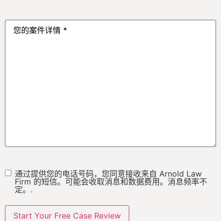
型
*
您
的
案
件
详
情
*
通过提供您的电话号码，您同意接收来自 Arnold Law
短
Firm 的短信。可能会收取消息和数据费用。消息频率不
信
定。.