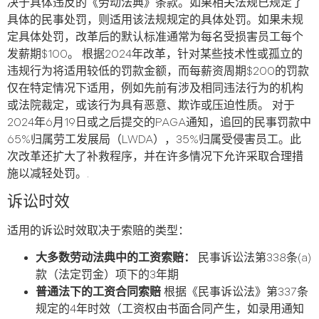
决于具体违反的《劳动法典》条款。如果相关法规已规定了
具体的民事处罚，则适用该法规规定的具体处罚。如果未规
定具体处罚，改革后的默认标准通常为每名受损害员工每个
发薪期$100。 根据2024年改革，针对某些技术性或孤立的
违规行为将适用较低的罚款金额，而每薪资周期$200的罚款
仅在特定情况下适用，例如先前有涉及相同违法行为的机构
或法院裁定，或该行为具有恶意、欺诈或压迫性质。 对于
2024年6月19日或之后提交的PAGA通知，追回的民事罚款中
65%归属劳工发展局（LWDA），35%归属受侵害员工。此
次改革还扩大了补救程序，并在许多情况下允许采取合理措
施以减轻处罚。.
诉讼时效
适用的诉讼时效取决于索赔的类型：
大多数劳动法典中的工资索赔：
民事诉讼法第338条(a)
款（法定罚金）项下的3年期
普通法下的工资合同索赔
根据《民事诉讼法》第337条
规定的4年时效（工资权由书面合同产生，如录用通知