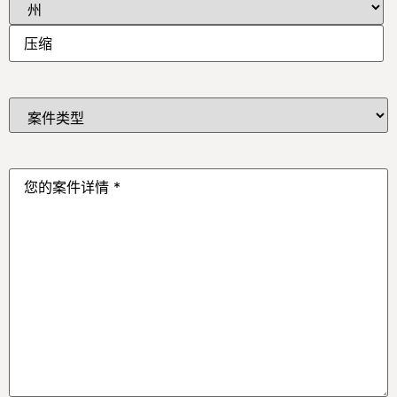
案
件
类
型
*
您
的
案
件
详
情
*