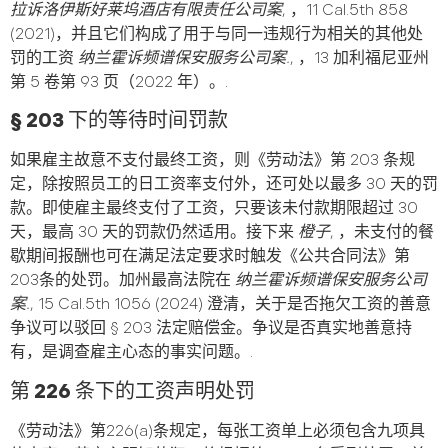
拉诉洛伊斯好莱坞酒店有限责任公司案
, ，11 Cal.5th 858
(2021)，并且它们构成了用于与同一违规行为相关的其他处
罚的工资
纳兰霍诉频谱保安服务公司案.
, ，13 加利福尼亚州
第 5 卷第 93 页（2022 年）。.
§ 203 下的等待时间罚款
如果雇主故意不支付最终工资，则《劳动法》第 203 条规
定，除按照员工的日工资率支付外，还可处以最多 30 天的罚
款。即使雇主最终支付了工资，只要该未付款期限超过 30
天，最高 30 天的罚款仍然适用。接下来
橙子
, ，未支付的餐
歇期间报酬也可在满足法定要求时触发《公共合同法》第
203条的处罚。加州最高法院在
纳兰霍诉频谱保安服务公司
案.
, 15 Cal.5th 1056 (2024) 澄清，关于是否拖欠工资的善意
争议可以驳回 § 203 法定赔偿金。争议是否真实地善意持
有，是调查雇主心态的事实问题。.
第 226 条下的工资声明处罚
《劳动法》第226(a)条规定，每张工资单上必须包含九项具