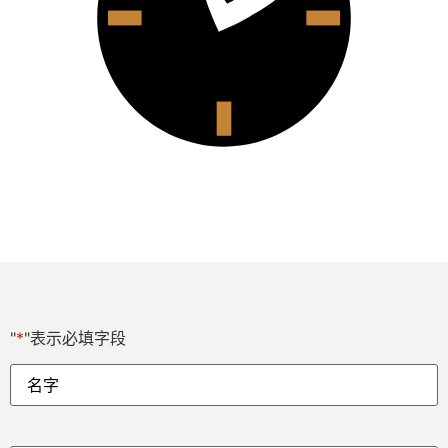
"
*
"表示必填字段
名
字
*