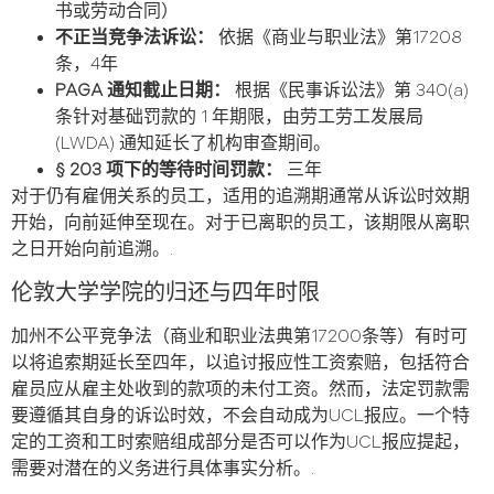
书或劳动合同）
不正当竞争法诉讼：
依据《商业与职业法》第17208
条，4年
PAGA 通知截止日期：
根据《民事诉讼法》第 340(a)
条针对基础罚款的 1 年期限，由劳工劳工发展局
(LWDA) 通知延长了机构审查期间。
§ 203 项下的等待时间罚款：
三年
对于仍有雇佣关系的员工，适用的追溯期通常从诉讼时效期
开始，向前延伸至现在。对于已离职的员工，该期限从离职
之日开始向前追溯。.
伦敦大学学院的归还与四年时限
加州不公平竞争法（商业和职业法典第17200条等）有时可
以将追索期延长至四年，以追讨报应性工资索赔，包括符合
雇员应从雇主处收到的款项的未付工资。然而，法定罚款需
要遵循其自身的诉讼时效，不会自动成为UCL报应。一个特
定的工资和工时索赔组成部分是否可以作为UCL报应提起，
需要对潜在的义务进行具体事实分析。.