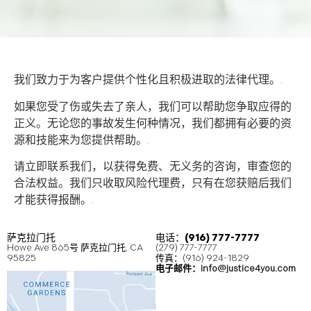
我们致力于为客户提供个性化且积极进取的法律代理。.
如果您受了伤或失去了亲人，我们可以帮助您争取应得的
正义。无论您的事故发生何种情况，我们都拥有必要的资
源和技能来为您提供帮助。.
请立即联系我们，以获得免费、无义务的咨询，审查您的
合法权益。我们只收取风险代理费，只有在您获赔后我们
才能获得报酬。.
萨克拉门托
电话：(916) 777-7777
Howe Ave 865号 萨克拉门托, CA
(279) 777-7777
95825
传真：(916) 924-1829
电子邮件：
info@justice4you.com